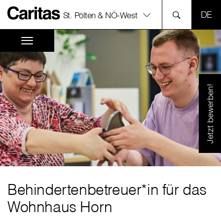
SPR
St. Pölten & NÖ-West
Jetzt bewerben!
Behindertenbetreuer*in für das
Wohnhaus Horn