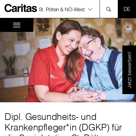
SPR
St. Pölten & NÖ-West
Jetzt bewerben!
Dipl. Gesundheits- und
Krankenpfleger*in (DGKP) für