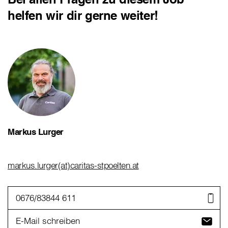
helfen wir dir gerne weiter!
Markus Lurger
markus.lurger(at)caritas-stpoelten.at
0676/83844 611
E-Mail schreiben