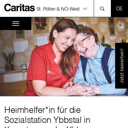
SPR
St. Pölten & NÖ-West
Jetzt bewerben!
Heimhelfer*in für die
Sozialstation Ybbstal in