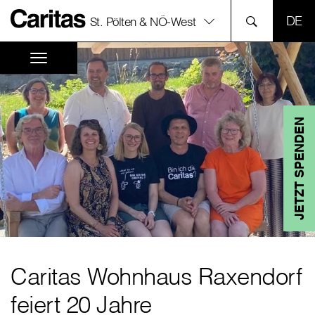
SPR
St. Pölten & NÖ-West
JETZT SPENDEN
Caritas Wohnhaus Raxendorf
feiert 20 Jahre