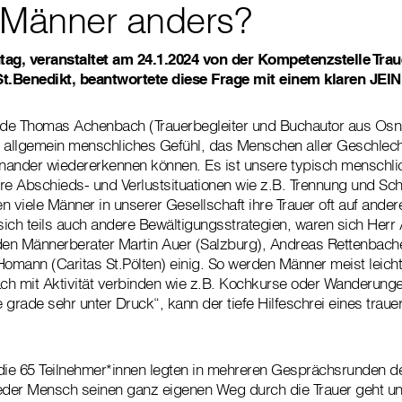
 Männer anders?
tag, veranstaltet am 24.1.2024 von der Kompetenzstelle Tra
.Benedikt, beantwortete diese Frage mit einem klaren JEIN
de Thomas Achenbach (Trauerbegleiter und Buchautor aus Osn
ls allgemein menschliches Gefühl, das Menschen aller Geschlech
nander wiedererkennen können. Es ist unsere typisch menschli
re Abschieds- und Verlustsituationen wie z.B. Trennung und Sc
n viele Männer in unserer Gesellschaft ihre Trauer oft auf ande
ich teils auch andere Bewältigungsstrategien, waren sich Her
den Männerberater Martin Auer (Salzburg), Andreas Rettenbache
mann (Caritas St.Pölten) einig. So werden Männer meist leich
äch mit Aktivität verbinden wie z.B. Kochkurse oder Wanderung
e grade sehr unter Druck“, kann der tiefe Hilfeschrei eines trau
die 65 Teilnehmer*innen legten in mehreren Gesprächsrunden d
jeder Mensch seinen ganz eigenen Weg durch die Trauer geht u