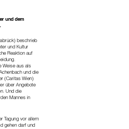
uer und dem
.
abrück) beschrieb
ter und Kultur
che Reaktion auf
heidung.
re Weise aus als
r Achenbach und die
r (Caritas Wien)
ter über Angebote
en. Und die
erden Mannes in
er Tagung vor allem
nd gehen darf und