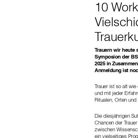
10 Work
Vielschi
Trauerk
Trauern wir heute 
Symposion der BSU 
2025 in Zusammenar
Anmeldung ist noc
Trauer ist so alt w
und mit jeder Erfah
Ritualen, Orten und
Die diesjährigen Su
Chancen der Trauer 
zwischen Wissenscha
ein vielseitiges Pr