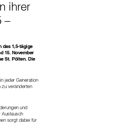
 ihrer
5 –
 das 1,5-tägige
und 15. November
e St. Pölten. Die
in jeder Generation
n zu veränderten
rderungen und
r Austausch
en sorgt dabei für