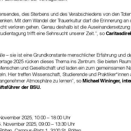
ensendes, des Sterbens und des Verabschiedens von den Toten i
nken. Mit dem Wandel der Trauerkultur darf die Erinnerung an 
nicht verloren gehen. Genau deshalb ist die Auseinandersetzu
udientagung trifft eine Sehnsucht unserer Zeit.“, so
Caritasdire
 alle – sie ist eine Grundkonstante menschlicher Erfahrung und d
tnertage 2025 rücken dieses Thema ins Zentrum. Sie bieten Raum 
 Menschen und Gesellschaft und laden ein zum gemeinsamen N
n. Hier treffen Wissenschaft, Studierende und Praktiker*innen 
 angenehmer Atmosphäre zu lernen“, so
Michael Wininger, inte
ftsführer der BSU.
 November 2025, 10:00 – 18:00 Uhr
vember 2025, 09:00 – 13:30 Uhr
ten, Campus-Platz 1, 3100 St. Pölten