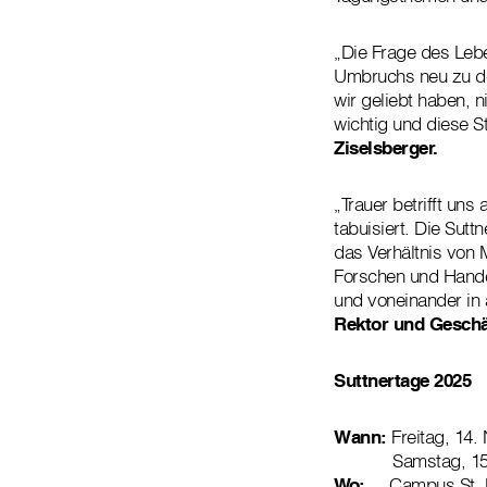
„Die Frage des Leb
Umbruchs neu zu de
wir geliebt haben, 
wichtig und diese St
Ziselsberger.
„Trauer betrifft uns
tabuisiert. Die Sut
das Verhältnis von
Forschen und Handel
und voneinander in
Rektor und Geschä
Suttnertage 2025
Wann:
Freitag, 14.
Samstag, 15. No
Wo:
Campus St. Pöl