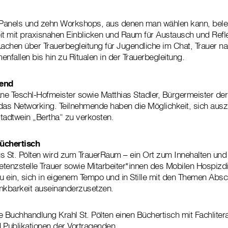
i Panels und zehn Workshops, aus denen man wählen kann, beleu
eit mit praxisnahen Einblicken und Raum für Austausch und Refle
Lachen über Trauerbegleitung für Jugendliche im Chat, Trauer n
fallen bis hin zu Ritualen in der Trauerbegleitung.
end
ane Teschl-Hofmeister sowie Matthias Stadler, Bürgermeister de
n das Networking. Teilnehmende haben die Möglichkeit, sich au
tadtwein „Bertha“ zu verkosten.
üchertisch
 St. Pölten wird zum TrauerRaum – ein Ort zum Innehalten und
tenzstelle Trauer sowie Mitarbeiter*innen des Mobilen Hospizdi
zu ein, sich in eigenem Tempo und in Stille mit den Themen Absc
kbarkeit auseinanderzusetzen.
e Buchhandlung Krahl St. Pölten einen Büchertisch mit Fachliter
Publikationen der Vortragenden.