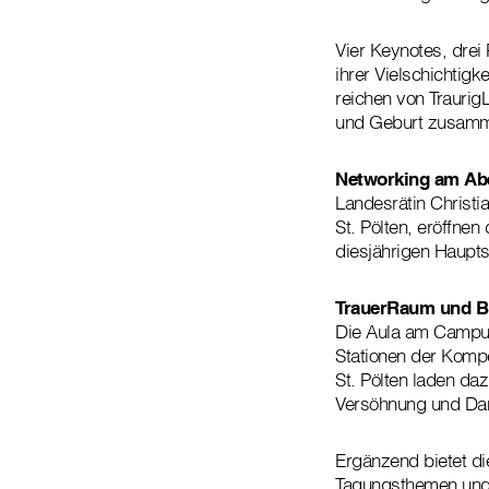
Vier Keynotes, dre
ihrer Vielschichtigk
reichen von Traurig
und Geburt zusammen
Networking am Ab
Landesrätin Christi
St. Pölten, eröffne
diesjährigen Haupts
TrauerRaum und B
Die Aula am Campus
Stationen der Kompe
St. Pölten laden da
Versöhnung und Dan
Ergänzend bietet di
Tagungsthemen und 