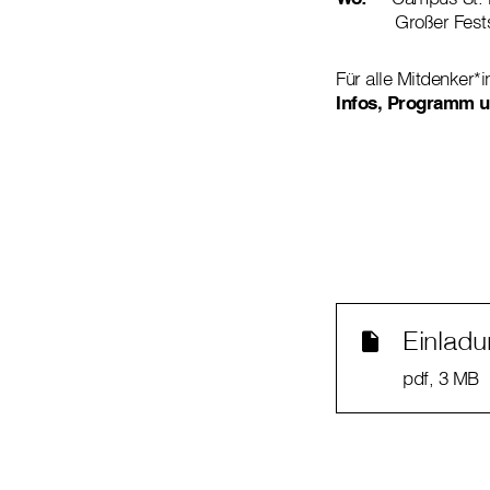
Großer Festsaal
Für alle Mitdenker*
Infos, Programm 
Einladu
pdf
, 3 MB