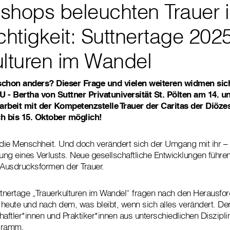
shops beleuchten Trauer in
chtigkeit: Suttnertage 202
ulturen im Wandel
schon anders? Dieser Frage und vielen weiteren widmen sich
- Bertha von Suttner Privatuniversität St. Pölten am 14. 
beit mit der Kompetenzstelle Trauer der Caritas der Diözes
h bis 15. Oktober möglich!
ie die Menschheit. Und doch verändert sich der Umgang mit ihr – 
rung eines Verlusts. Neue gesellschaftliche Entwicklungen führe
 Ausdrucksformen der Trauer.
ttnertage „Trauerkulturen im Wandel“ fragen nach den Herausfo
heute und nach dem, was bleibt, wenn sich alles verändert. De
ftler*innen und Praktiker*innen aus unterschiedlichen Disziplin
ogramm.