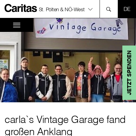
SPR
St. Pölten & NÖ-West
JETZT SPENDEN
carla`s Vintage Garage fand
großen Anklang