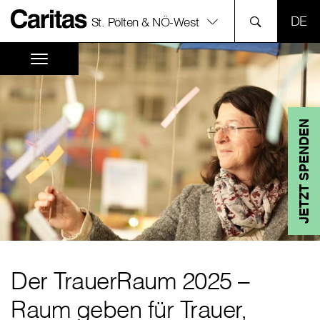
SPR
St. Pölten & NÖ-West
JETZT SPENDEN
Der TrauerRaum 2025 –
Raum geben für Trauer,