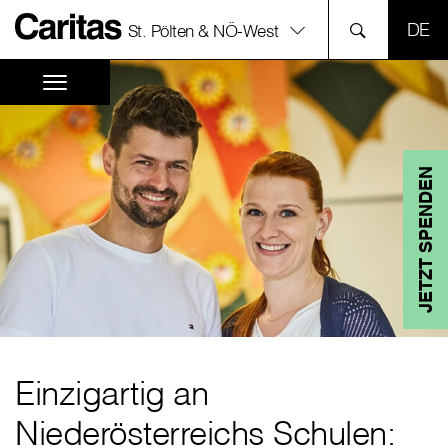
SPR
St. Pölten & NÖ-West
JETZT SPENDEN
Einzigartig an
Niederösterreichs Schulen: