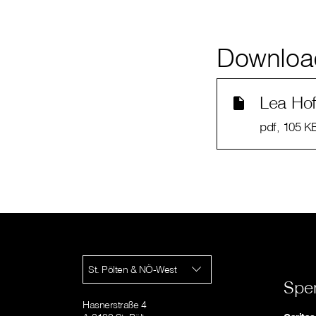
Downloa
Lea Ho
pdf
, 105 K
St. Pölten & NÖ-West
Spe
Hasnerstraße 4