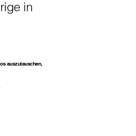
ige in
los auszutauschen,
.