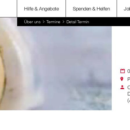
Hilfe & Angebote
Spenden & Helfen
Jo
Über uns
Termine
Detail Termin
0
P
C
D
(