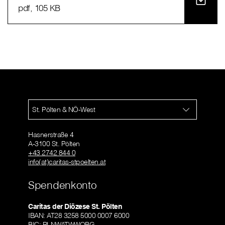
pdf
, 105 KB
St. Pölten & NÖ-West
Hasnerstraße 4
A-3100 St. Pölten
+43 2742 844 0
info(at)caritas-stpoelten.at
Spendenkonto
Caritas der Diözese St. Pölten
IBAN: AT28 3258 5000 0007 6000
BIC: RLNWATWWOBG