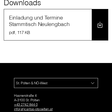
Downloads
Einladung und Termine
Stammtisch Neulengbach
pdf
, 117 KB
St. Pölten & NÖ-West
Hasnerstraße 4
A-3100 St. Pölten
+43 2742 844 0
info(at)caritas-stpoelten.at