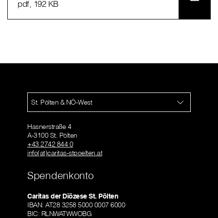
pdf
, 192 KB
St. Pölten & NÖ-West
Hasnerstraße 4
A-3100 St. Pölten
+43 2742 844 0
info(at)caritas-stpoelten.at
Spendenkonto
Caritas der Diözese St. Pölten
IBAN: AT28 3258 5000 0007 6000
BIC: RLNWATWWOBG