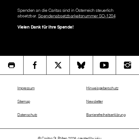
Spenden an die Caritas sind in Österreich steuerlich
absetzbar.
Spendenabsetzbarkeitsnummer SO-1204
Vielen Dank für Ihre Spende!
Impressum
Hinweisgeberschutz
Sitemap
Newsletter
Datenschutz
Barrierefreiheitserklärung
© Caritas St. Pölten 2026, created by
i-kiu