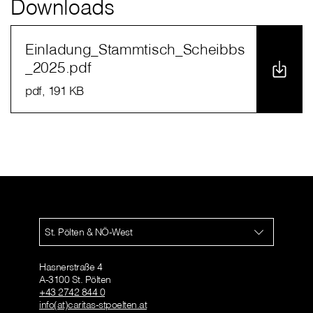
Downloads
Einladung_Stammtisch_Scheibbs
_2025.pdf
pdf
, 191 KB
St. Pölten & NÖ-West
Hasnerstraße 4
A-3100 St. Pölten
+43 2742 844 0
info(at)caritas-stpoelten.at