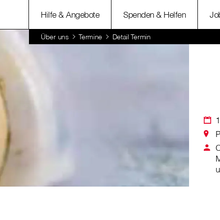
Hilfe & Angebote
Spenden & Helfen
Jo
Über uns
Termine
Detail Termin
1
P
C
M
u