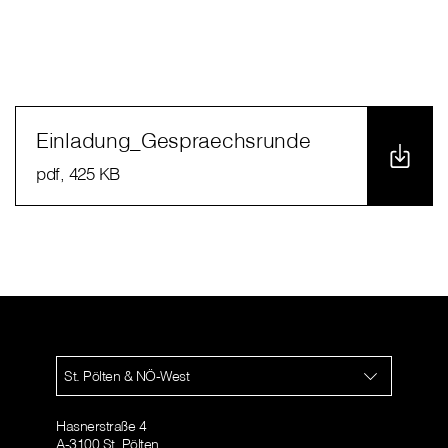
Einladung_Gespraechsrunde
pdf
, 425 KB
St. Pölten & NÖ-West
Hasnerstraße 4
A-3100 St. Pölten