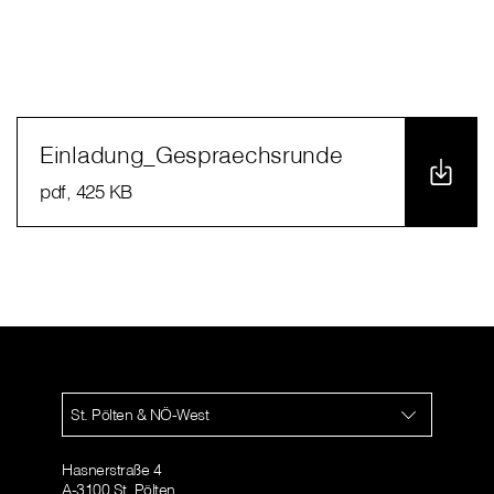
Einladung_Gespraechsrunde
pdf
, 425 KB
St. Pölten & NÖ-West
Hasnerstraße 4
A-3100 St. Pölten