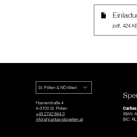
Einlad
pdf
, 424 K
St. Pölten & NÖ-West
Spe
Hasnerstraße 4
A-3100 St. Pölten
Caritas
+43 2742 844 0
IBAN: 
info(at)caritas-stpoelten.at
BIC: 