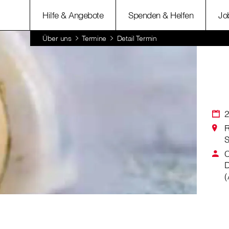
Hilfe & Angebote
Spenden & Helfen
Jo
Über uns
Termine
Detail Termin
2
R
S
C
D
(