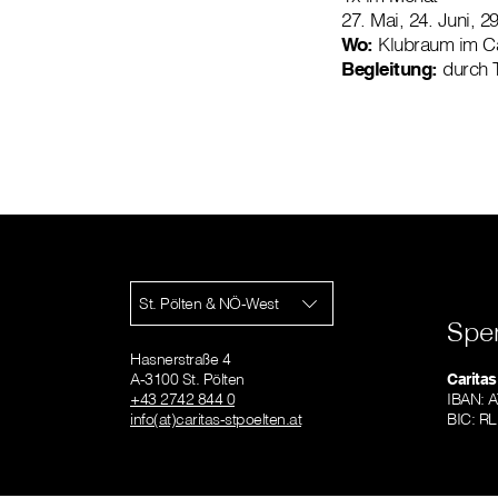
27. Mai, 24. Juni, 2
Wo:
Klubraum im Ca
Begleitung:
durch 
St. Pölten & NÖ-West
Spe
Hasnerstraße 4
A-3100 St. Pölten
Caritas
+43 2742 844 0
IBAN: 
info(at)caritas-stpoelten.at
BIC: 