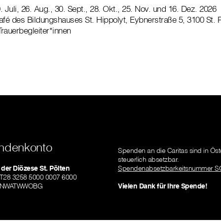
9. Juli, 26. Aug., 30. Sept., 28. Okt., 25. Nov. und 16. Dez. 2026
fé des Bildungshauses St. Hippolyt, Eybnerstraße 5, 3100 St. P
Trauerbegleiter*innen
ndenkonto
Spenden an die Caritas sind in Öst
steuerlich absetzbar.
 der Diözese St. Pölten
Spendenabsetzbarkeitsnummer S
AT28 3258 5000 0007 6000
RLNWATWWOBG
Vielen Dank für Ihre Spende!