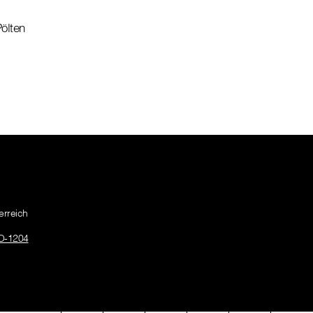
ölten
erreich
O-1204