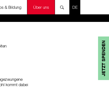
SPRACHE AUSWÄH
bs & Bildung
Über uns
JETZT SPENDEN
lten
 ungezwungene
Wohl kommt dabei