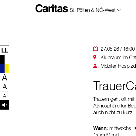
St. Pölten & NÖ-West
Zum Inhalt dieser Seite
Zur Navigation
Zum Footer dieser Seite
27.05.26 / 16:00 
LL
Klubraum im Café
Mobiler Hospizd
A
TrauerCa
A
A
Trauern geht oft mi
Atmosphäre für Beg
auch nicht zu kurz
Wann:
mittwochs 1
1x im Monat