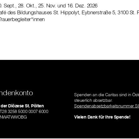
30. Sept., 28. Okt., 25. Nov. und 16. Dez. 2026
fé des Bildungshauses St. Hippolyt, Eybnerstraße 5, 3100 St. P
Trauerbegleiter*innen
ndenkonto
Spenden an die Caritas sind in Öst
steuerlich absetzbar.
 der Diözese St. Pölten
Spendenabsetzbarkeitsnummer S
AT28 3258 5000 0007 6000
RLNWATWWOBG
Vielen Dank für Ihre Spende!