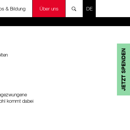
SPRACHE AUSWÄH
bs & Bildung
Über uns
JETZT SPENDEN
lten
 ungezwungene
Wohl kommt dabei