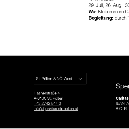
29. Juli, 26. Aug., 
Wo:
Klubraum im Ca
Begleitung:
durch 
St. Pölten & NÖ-West
Spe
Hasnerstraße 4
A-3100 St. Pölten
Caritas
+43 2742 844 0
IBAN: 
info(at)caritas-stpoelten.at
BIC: 