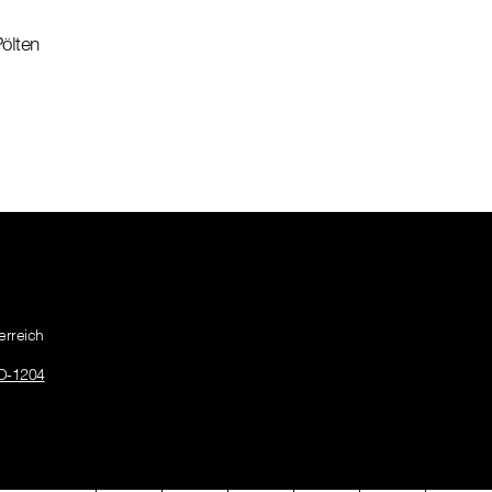
ölten
erreich
O-1204