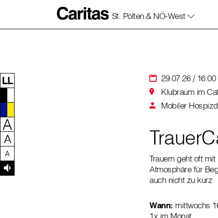
St. Pölten & NÖ-West
Zum Inhalt dieser Seite
Zur Navigation
Zum Footer dieser Seite
29.07.26 / 16:00 
LL
Klubraum im Café
Mobiler Hospizd
A
TrauerCa
A
A
Trauern geht oft mi
Atmosphäre für Beg
auch nicht zu kurz
Wann:
mittwochs 1
1x im Monat