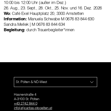
10:00 bis 12:00 Uhr (außer im Dez.)
26. Aug., 23. Sept., 28. Okt., 25. Nov. und 16. Dez. 2026
Wo:
Café Exel Hauptplatz 20, 3300 Amstetten
Information:
Manuela Schwabe M 0676 83 844 630
Sandra Mellek | M 0676 83 844 634
Begleitung:
durch Trauerbegleiter*innen
St. Pölten & NÖ-West
Hasnerstraße 4
A-3100 St. Pölten
+43 2742 844 0
info(at)caritas-stpoelten.at