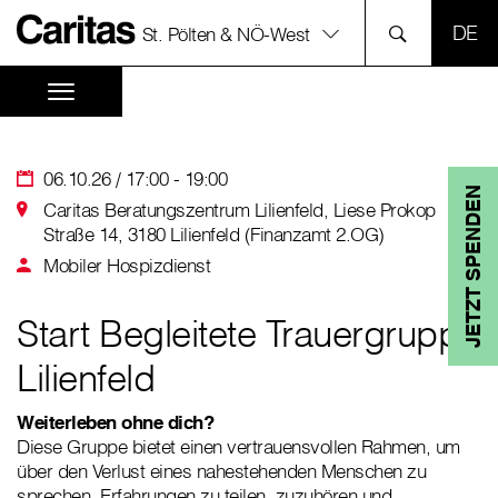
SPR
St. Pölten & NÖ-West
06.10.26 / 17:00 - 19:00
JETZT SPENDEN
Caritas Beratungszentrum Lilienfeld, Liese Prokop
Straße 14, 3180 Lilienfeld (Finanzamt 2.OG)
Mobiler Hospizdienst
Start Begleitete Trauergruppe
Lilienfeld
Weiterleben ohne dich?
Diese Gruppe bietet einen vertrauensvollen Rahmen, um
über den Verlust eines nahestehenden Menschen zu
sprechen, Erfahrungen zu teilen, zuzuhören und