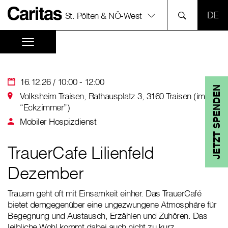
SPR
St. Pölten & NÖ-West
16.12.26 / 10:00 - 12:00
JETZT SPENDEN
Volksheim Traisen, Rathausplatz 3, 3160 Traisen (im
“Eckzimmer”)
Mobiler Hospizdienst
TrauerCafe Lilienfeld
Dezember
Trauern geht oft mit Einsamkeit einher. Das TrauerCafé
bietet demgegenüber eine ungezwungene Atmosphäre für
Begegnung und Austausch, Erzählen und Zuhören. Das
leibliche Wohl kommt dabei auch nicht zu kurz