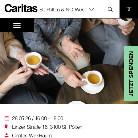
SPR
St. Pölten & NÖ-West
JETZT SPENDEN
28.05.26 / 16:00 - 18:00
Linzer Straße 16, 3100 St. Pölten
Caritas WirkRaum