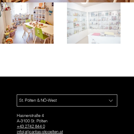
St. Pölten & NÖ-West
Hasnerstraße 4
A-3100 St. Pölten
+43 2742 844 0
info(at)caritas-stpoelten.at