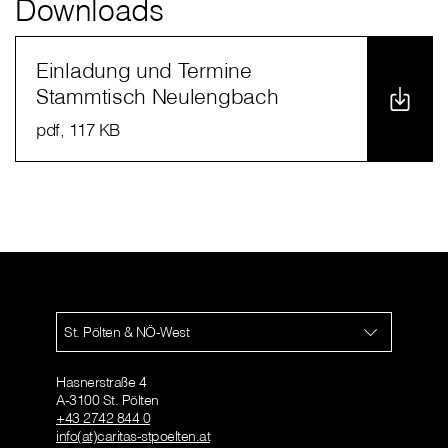
Downloads
Einladung und Termine
Stammtisch Neulengbach
pdf
, 117 KB
St. Pölten & NÖ-West
Hasnerstraße 4
A-3100 St. Pölten
+43 2742 844 0
info(at)caritas-stpoelten.at