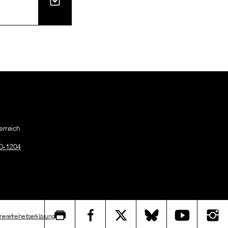
erreich
O-1204
rierefreiheitserklärung