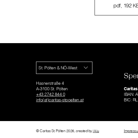
pdf
, 192 K
St. Pölten & NÖ-West
Spe
Hasnerstraße 4
A-3100 St. Pölten
Caritas
+43 2742 844 0
IBAN: 
info(at)caritas-stpoelten.at
BIC: 
© Caritas St. Pölten 2026, created by
i-kiu
Impress