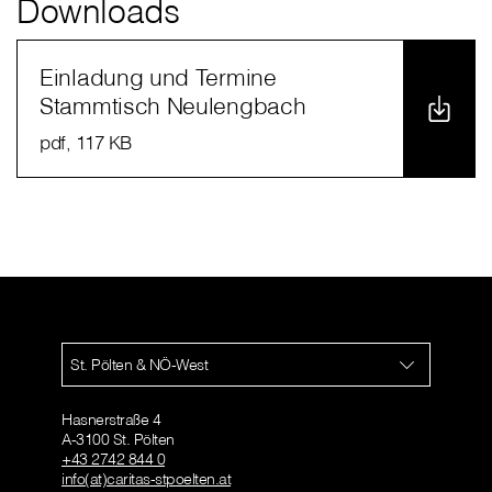
Downloads
Einladung und Termine
Stammtisch Neulengbach
pdf
, 117 KB
St. Pölten & NÖ-West
Hasnerstraße 4
A-3100 St. Pölten
+43 2742 844 0
info(at)caritas-stpoelten.at