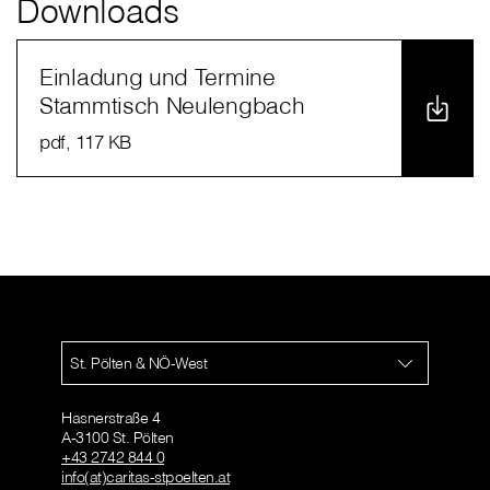
Downloads
Einladung und Termine
Stammtisch Neulengbach
pdf
, 117 KB
St. Pölten & NÖ-West
Hasnerstraße 4
A-3100 St. Pölten
+43 2742 844 0
info(at)caritas-stpoelten.at