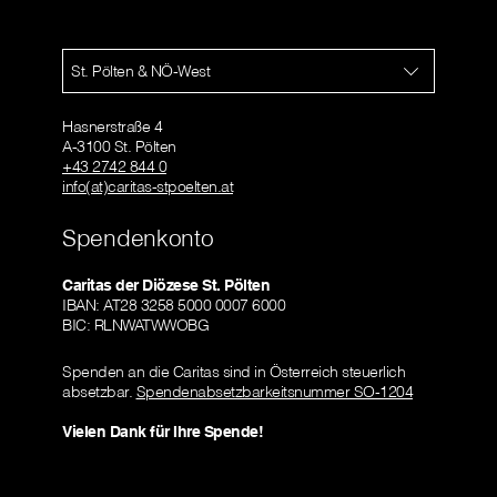
St. Pölten & NÖ-West
Hasnerstraße 4
A-3100 St. Pölten
+43 2742 844 0
info(at)caritas-stpoelten.at
Spendenkonto
Caritas der Diözese St. Pölten
IBAN: AT28 3258 5000 0007 6000
BIC: RLNWATWWOBG
Spenden an die Caritas sind in Österreich steuerlich
absetzbar.
Spendenabsetzbarkeitsnummer SO-1204
Vielen Dank für Ihre Spende!