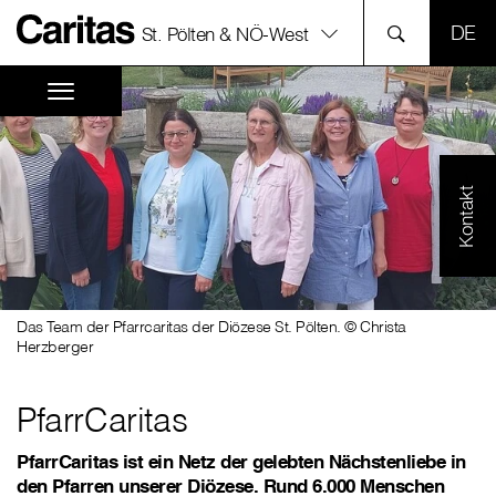
SPR
St. Pölten & NÖ-West
Kontakt
Das Team der Pfarrcaritas der Diözese St. Pölten. © Christa
Herzberger
PfarrCaritas
PfarrCaritas ist ein Netz der gelebten Nächstenliebe in
den Pfarren unserer Diözese. Rund 6.000 Menschen