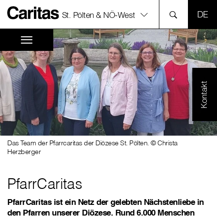
SPR
St. Pölten & NÖ-West
Kontakt
Das Team der Pfarrcaritas der Diözese St. Pölten. © Christa
Herzberger
PfarrCaritas
PfarrCaritas ist ein Netz der gelebten Nächstenliebe in
den Pfarren unserer Diözese. Rund 6.000 Menschen