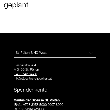
geplant.
St. Pölten & NÖ-West
Hasnerstraße 4
A-3100 St. Pölten
+43 2742 844 0
info(at)caritas-stpoelten.at
Spendenkonto
Caritas der Diözese St. Pölten
IBAN: AT28 3258 5000 0007 6000
BIC: RLNWATWWOBG