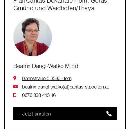
PfarrCaritas Dekanate Horn, Geras,
Gmünd und Waidhofen/Thaya
Beatrix Dangl-Watko M.Ed.
Bahnstraße 5 3580 Horn
beatrix.dangl-watko(at)caritas-stpoelten.at
0676 838 443 16
Jetzt anrufen