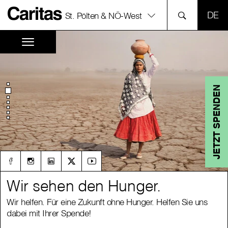
SPR
St. Pölten & NÖ-West
JETZT SPENDEN
Wir sehen den Hunger.
Wir sehen den Hunger.
Wir helfen. Für eine Zukunft ohne Hunger. Helfen Sie uns
Wir helfen. Für eine Zukunft ohne Hunger. Helfen Sie uns
dabei mit Ihrer Spende!
dabei mit Ihrer Spende!