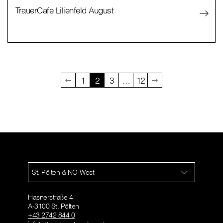
TrauerCafe Lilienfeld August
1
2
3
…
12
St. Pölten & NÖ-West
Hasnerstraße 4
A-3100 St. Pölten
+43 2742 844 0