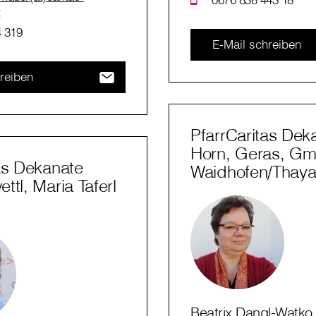
t
 319
E-Mail schreiben
reiben
PfarrCaritas Dek
Horn, Geras, G
as Dekanate
Waidhofen/Thay
ttl, Maria Taferl
Beatrix Dangl-Watko