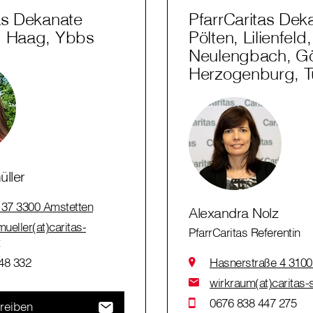
as Dekanate
PfarrCaritas Dek
, Haag, Ybbs
Pölten, Lilienfeld,
Neulengbach, Gö
Herzogenburg, Tu
üller
 37 3300 Amstetten
Alexandra Nolz
mueller(at)caritas-
PfarrCaritas Referentin
t
48 332
Hasnerstraße 4 3100 
wirkraum(at)caritas-s
0676 838 447 275
reiben