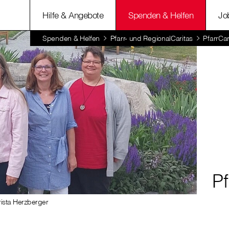
Hilfe & Angebote
Spenden & Helfen
Jo
Spenden & Helfen
Pfarr- und RegionalCaritas
PfarrCar
Pf
rista Herzberger