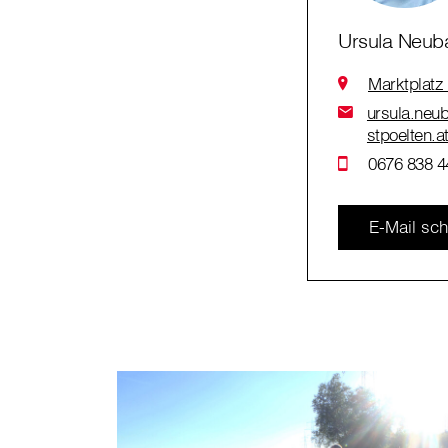
Ursula Neub
Marktplatz
ursula.neub
stpoelten.a
0676 838 4
E-Mail sch