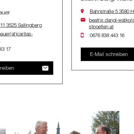
Bahnstraße 5 3580 H
auer
beatrix.dangl-watko(a
 11 3525 Sallingberg
stpoelten.at
auer(at)caritas-
0676 838 443 16
t
43 17
E-Mail schreiben
reiben