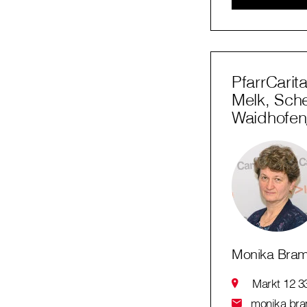
PfarrCarit
Melk, Sch
Waidhofe
Monika Bra
Markt 12 3
monika.bram