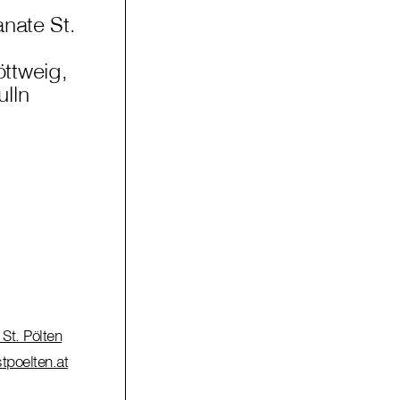
anate St.
ttweig,
lln
St. Pölten
tpoelten.at