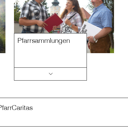
Pfarrsammlungen
PfarrCaritas