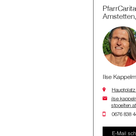
PfarrCarit
Amstetten
Ilse Kappelm
Hauptplatz
ilse.kappel
stpoelten.a
0676 838 4
E-Mail sch