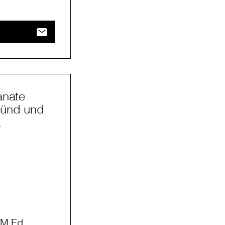
anate
münd und
a
 M.Ed.