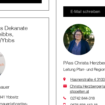
E-Mail schreiben
as Dekanate
eibbs,
n/Ybbs
PAss Christa Herzbe
Leitung Pfarr- und Region
Hasnerstraße 4 3100 
Christa.Herzberger(at
mauer
stpoelten.at
341 Ybbsitz
02742 844-318
auer(at)caritas-
0676 838 443 18