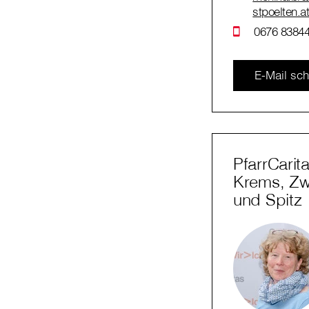
stpoelten.a
0676 83844
E-Mail sch
PfarrCarit
Krems, Zwe
und Spitz