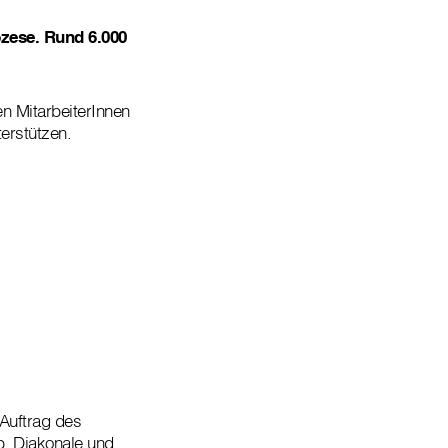
özese. Rund 6.000
en MitarbeiterInnen
erstützen.
 Auftrag des
b. Diakonale und