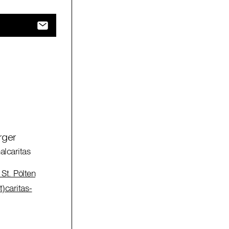
rger
alcaritas
St. Pölten
)caritas-