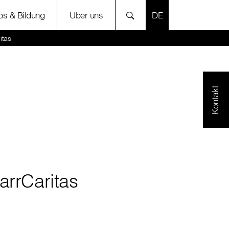
SPRACHE AUSWÄH
bs & Bildung
Über uns
itas
Kontakt
arrCaritas