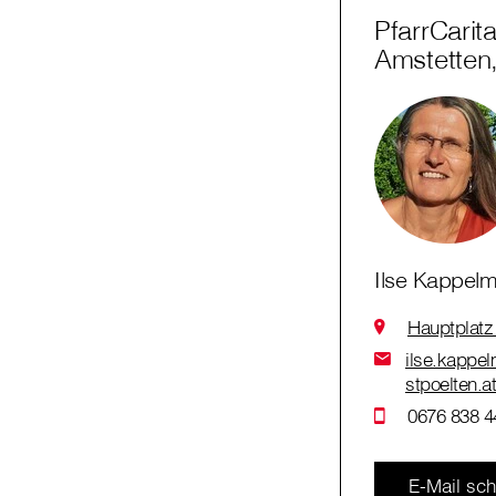
PfarrCarit
Amstetten
Ilse Kappelm
Hauptplatz
ilse.kappel
stpoelten.a
0676 838 4
E-Mail sch