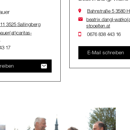
Bahnstraße 5 3580 H
auer
beatrix.dangl-watko(a
 11 3525 Sallingberg
stpoelten.at
auer(at)caritas-
0676 838 443 16
t
43 17
E-Mail schreiben
reiben