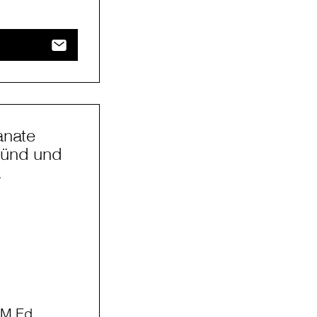
anate
münd und
a
 M.Ed.