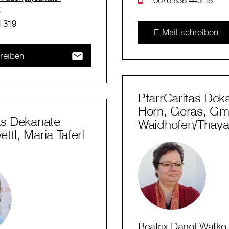
t
 319
E-Mail schreiben
reiben
PfarrCaritas Dek
Horn, Geras, G
as Dekanate
Waidhofen/Thay
ttl, Maria Taferl
Beatrix Dangl-Watko