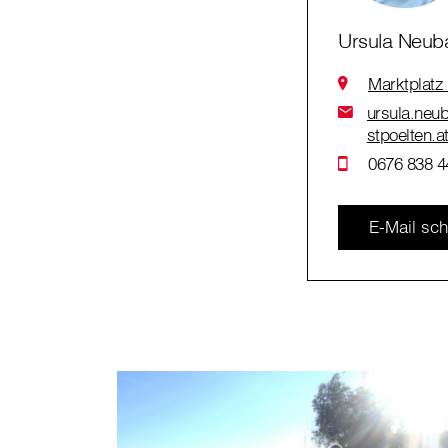
Ursula Neub
Marktplatz
ursula.neub
stpoelten.a
0676 838 4
E-Mail sch