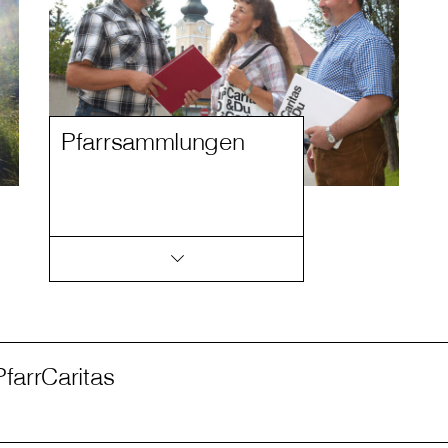
Pfarrsammlungen
PfarrCaritas