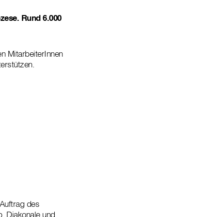
özese. Rund 6.000
en MitarbeiterInnen
erstützen.
 Auftrag des
b. Diakonale und