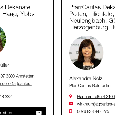
as Dekanate
PfarrCaritas Dek
, Haag, Ybbs
Pölten, Lilienfeld,
Neulengbach, Gö
Herzogenburg, Tu
üller
 37 3300 Amstetten
Alexandra Nolz
mueller(at)caritas-
PfarrCaritas Referentin
t
48 332
Hasnerstraße 4 3100 
wirkraum(at)caritas-s
0676 838 447 275
reiben