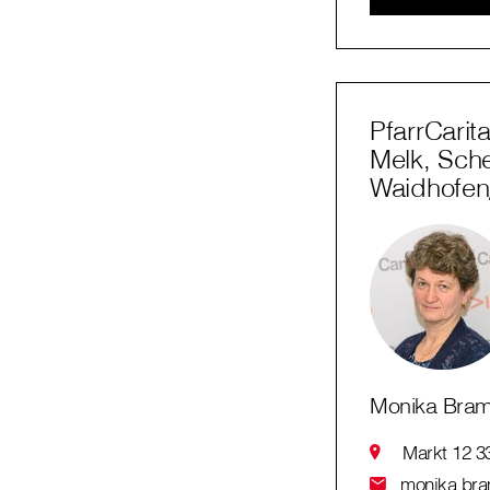
PfarrCarit
Melk, Sch
Waidhofe
Monika Bra
Markt 12 3
monika.bram