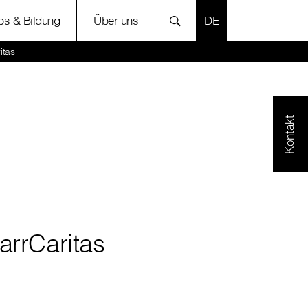
SPRACHE AUSWÄH
bs & Bildung
Über uns
itas
Kontakt
arrCaritas