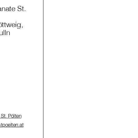
anate St.
ttweig,
lln
St. Pölten
tpoelten.at