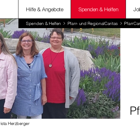
Hilfe & Angebote
Spenden & Helfen
Jo
Spenden & Helfen
Pfarr- und RegionalCaritas
PfarrCar
Pf
rista Herzberger