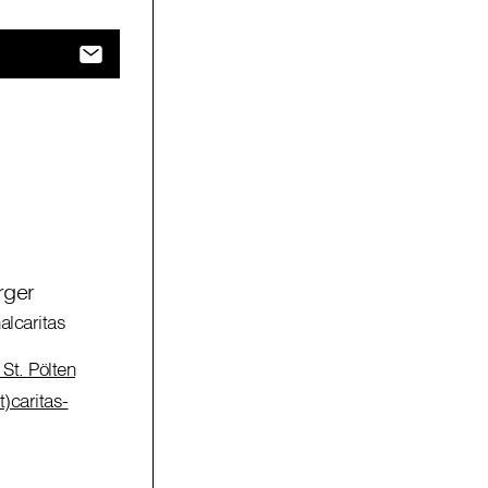
rger
alcaritas
St. Pölten
)caritas-