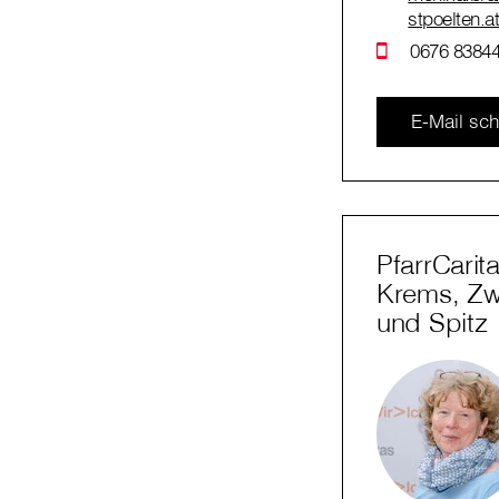
stpoelten.a
0676 83844
E-Mail sch
PfarrCarit
Krems, Zwe
und Spitz