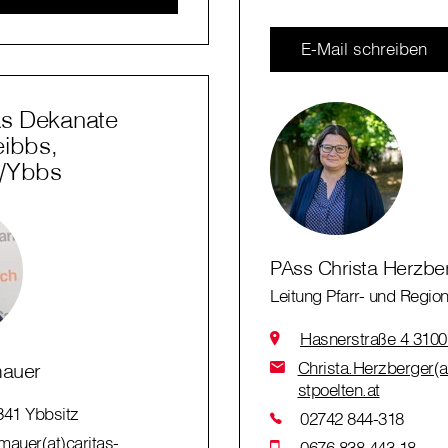
E-Mail schreiben
as Dekanate
eibbs,
n/Ybbs
PAss Christa Herzbe
Leitung Pfarr- und Region
Hasnerstraße 4 3100 
Christa.Herzberger(at
mauer
stpoelten.at
341 Ybbsitz
02742 844-318
auer(at)caritas-
0676 838 443 18