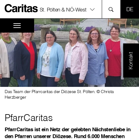
SPR
St. Pölten & NÖ-West
Kontakt
Das Team der Pfarrcaritas der Diözese St. Pölten. © Christa
Herzberger
PfarrCaritas
PfarrCaritas ist ein Netz der gelebten Nächstenliebe in
den Pfarren unserer Diözese. Rund 6.000 Menschen