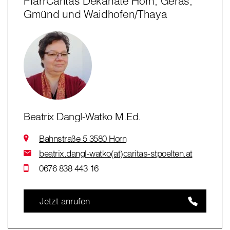
PfarrCaritas Dekanate Horn, Geras,
Gmünd und Waidhofen/Thaya
Beatrix Dangl-Watko M.Ed.
Bahnstraße 5 3580 Horn
beatrix.dangl-watko(at)caritas-stpoelten.at
0676 838 443 16
Jetzt anrufen