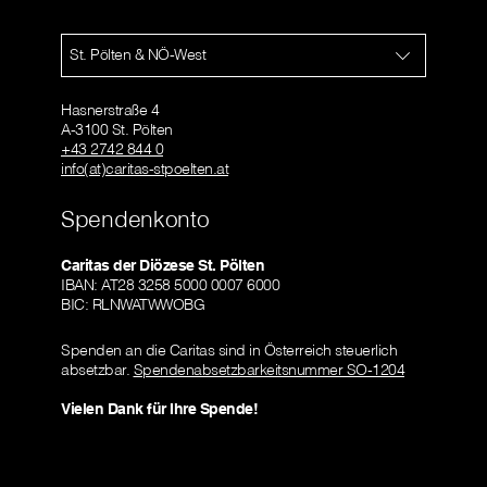
St. Pölten & NÖ-West
Hasnerstraße 4
A-3100 St. Pölten
+43 2742 844 0
info(at)caritas-stpoelten.at
Spendenkonto
Caritas der Diözese St. Pölten
IBAN: AT28 3258 5000 0007 6000
BIC: RLNWATWWOBG
Spenden an die Caritas sind in Österreich steuerlich
absetzbar.
Spendenabsetzbarkeitsnummer SO-1204
Vielen Dank für Ihre Spende!