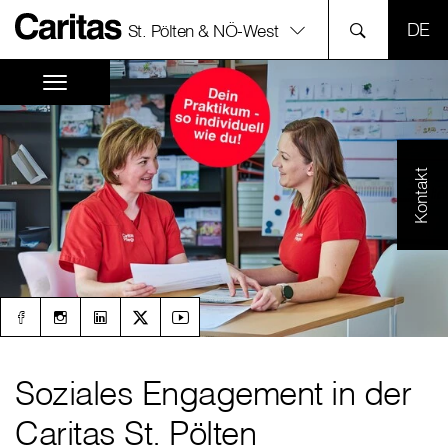
SPR
St. Pölten & NÖ-West
Kontakt
Soziales Engagement in der
Caritas St. Pölten